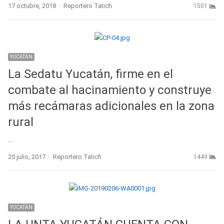
Author
17 octubre, 2018
Reportero Tatich
1501
YUCATÁN
La Sedatu Yucatán, firme en el
combate al hacinamiento y construye
más recámaras adicionales en la zona
rural
…
Author
20 julio, 2017
Reportero Tatich
1449
YUCATÁN