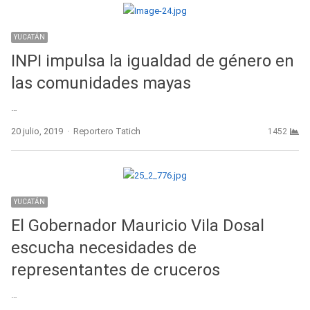
YUCATÁN
INPI impulsa la igualdad de género en
las comunidades mayas
…
Author
20 julio, 2019
Reportero Tatich
1452
YUCATÁN
El Gobernador Mauricio Vila Dosal
escucha necesidades de
representantes de cruceros
…