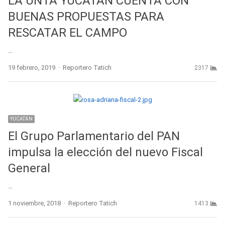
LA UNTA YUCATÁN CUENTA CON
BUENAS PROPUESTAS PARA
RESCATAR EL CAMPO
…
Author
19 febrero, 2019
Reportero Tatich
2317
YUCATÁN
El Grupo Parlamentario del PAN
impulsa la elección del nuevo Fiscal
General
…
Author
1 noviembre, 2018
Reportero Tatich
1413