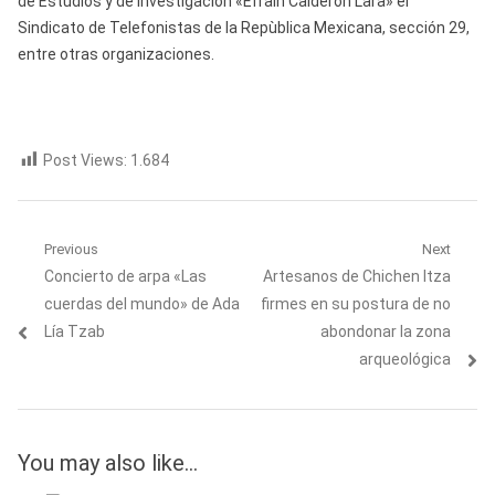
de Estudios y de Investigación «Efraín Calderón Lara» el
Sindicato de Telefonistas de la Repùblica Mexicana, sección 29,
entre otras organizaciones.
Post Views:
1.684
Navegación
Previous
Next
Previous
Next
Concierto de arpa «Las
Artesanos de Chichen Itza
de
post:
post:
cuerdas del mundo» de Ada
firmes en su postura de no
entradas
Lía Tzab
abondonar la zona
arqueológica
You may also like...