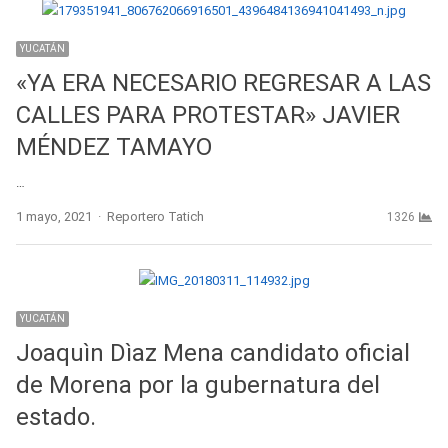
YUCATÁN
«YA ERA NECESARIO REGRESAR A LAS
CALLES PARA PROTESTAR» JAVIER
MÉNDEZ TAMAYO
…
Author
1 mayo, 2021
Reportero Tatich
1326
YUCATÁN
Joaquìn Dìaz Mena candidato oficial
de Morena por la gubernatura del
estado.