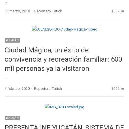
…
Author
11 marzo, 2018
Reportero Tatich
1807
YUCATÁN
Ciudad Mágica, un éxito de
convivencia y recreación familiar: 600
mil personas ya la visitaron
…
Author
4 febrero, 2020
Reportero Tatich
1206
YUCATÁN
PRESENTA INE YUCATÁN, SISTEMA DE