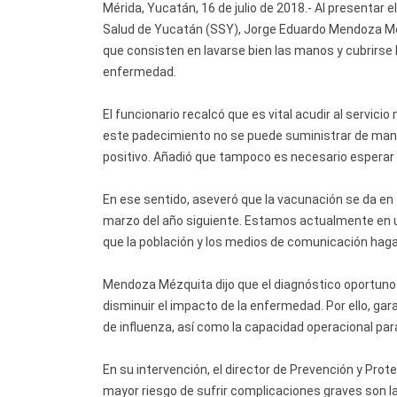
Mérida, Yucatán, 16 de julio de 2018.- Al presentar el
Salud de Yucatán (SSY), Jorge Eduardo Mendoza Méz
que consisten en lavarse bien las manos y cubrirse l
enfermedad.
El funcionario recalcó que es vital acudir al servic
este padecimiento no se puede suministrar de mane
positivo. Añadió que tampoco es necesario esperar la
En ese sentido, aseveró que la vacunación se da en
marzo del año siguiente. Estamos actualmente en u
que la población y los medios de comunicación haga
Mendoza Mézquita dijo que el diagnóstico oportuno
disminuir el impacto de la enfermedad. Por ello, g
de influenza, así como la capacidad operacional par
En su intervención, el director de Prevención y Prot
mayor riesgo de sufrir complicaciones graves son l