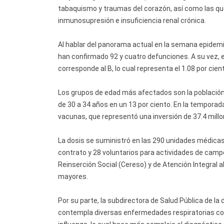
tabaquismo y traumas del corazón, así como las q
inmunosupresión e insuficiencia renal crónica.
Al hablar del panorama actual en la semana epidemi
han confirmado 92 y cuatro defunciones. A su vez, 
corresponde al B, lo cual representa el 1.08 por cien
Los grupos de edad más afectados son la población d
de 30 a 34 años en un 13 por ciento. En la temporad
vacunas, que representó una inversión de 37.4 millon
La dosis se suministró en las 290 unidades médicas 
contrato y 28 voluntarios para actividades de campo
Reinserción Social (Cereso) y de Atención Integral
mayores.
Por su parte, la subdirectora de Salud Pública de la
contempla diversas enfermedades respiratorias como la