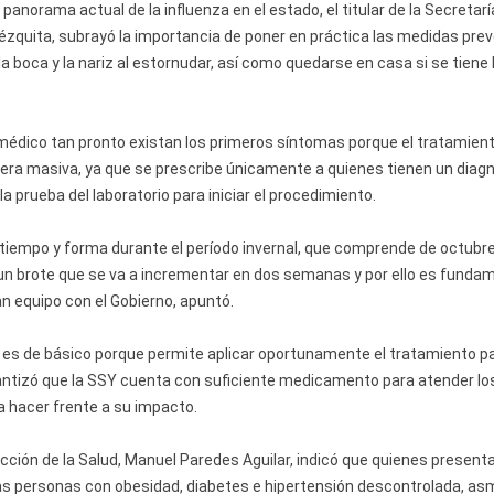
 panorama actual de la influenza en el estado, el titular de la Secretarí
quita, subrayó la importancia de poner en práctica las medidas prev
a boca y la nariz al estornudar, así como quedarse en casa si se tiene 
io médico tan pronto existan los primeros síntomas porque el tratamien
ra masiva, ya que se prescribe únicamente a quienes tienen un diag
 prueba del laboratorio para iniciar el procedimiento.
 tiempo y forma durante el período invernal, que comprende de octubre
n brote que se va a incrementar en dos semanas y por ello es funda
n equipo con el Gobierno, apuntó.
 es de básico porque permite aplicar oportunamente el tratamiento p
arantizó que la SSY cuenta con suficiente medicamento para atender l
a hacer frente a su impacto.
ección de la Salud, Manuel Paredes Aguilar, indicó que quienes present
as personas con obesidad, diabetes e hipertensión descontrolada, as