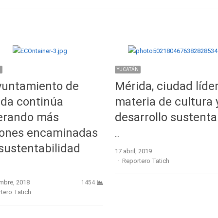
N
YUCATÁN
yuntamiento de
Mérida, ciudad líde
da continúa
materia de cultura 
erando más
desarrollo sustenta
iones encaminadas
…
 sustentabilidad
17 abril, 2019
Author
Reportero Tatich
embre, 2018
1454
r
tero Tatich