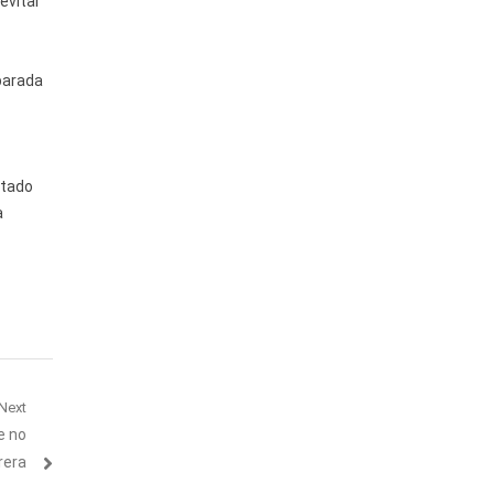
evitar
eparada
stado
a
Next
e no
rera