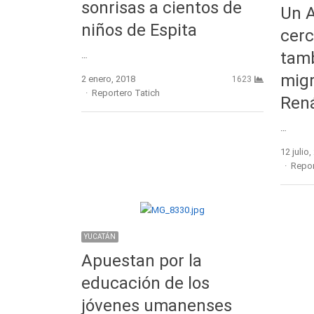
sonrisas a cientos de
Un 
niños de Espita
cerc
tamb
…
migr
2 enero, 2018
1623
Author
Reportero Tatich
Rená
…
12 julio
Autho
Repor
YUCATÁN
Apuestan por la
educación de los
jóvenes umanenses