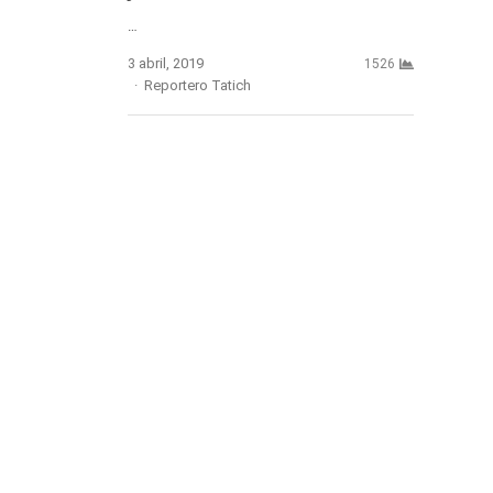
…
3 abril, 2019
1526
Author
Reportero Tatich