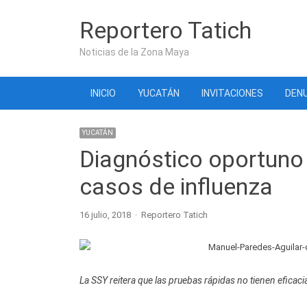
Reportero Tatich
Noticias de la Zona Maya
INICIO
YUCATÁN
INVITACIONES
DENU
YUCATÁN
Diagnóstico oportuno 
casos de influenza
Author
16 julio, 2018
Reportero Tatich
La SSY reitera que las pruebas rápidas no tienen eficacia