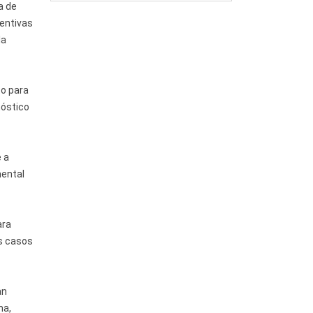
a de
entivas
la
to para
nóstico
 a
mental
ara
os casos
an
ma,