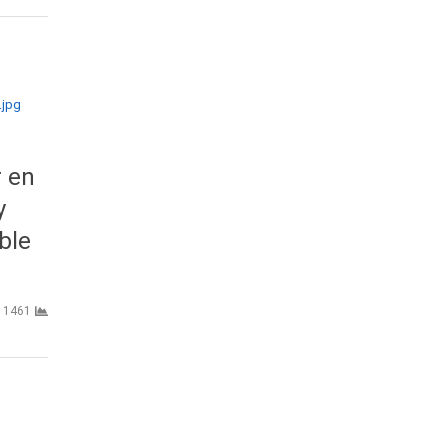
r en
y
ble
1461