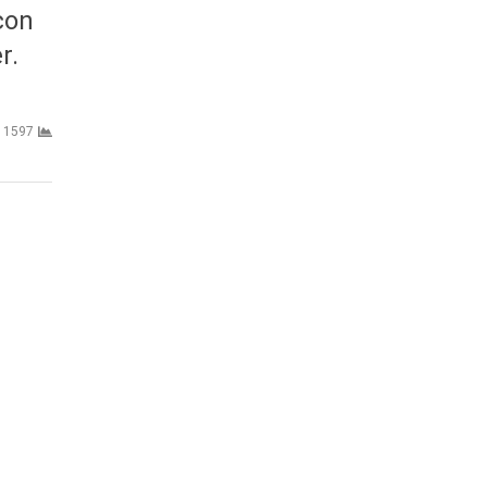
con
r.
1597