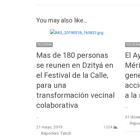
You may also like...
YUCATÁN
YUCATÁ
Mas de 180 personas
El A
se reunen en Dzityá en
Méri
el Festival de la Calle,
gen
para una
acc
transformación vecinal
a la
colaborativa
…
…
31 dici
Autho
Repor
21 mayo, 2019
1324
Author
Reportero Tatich