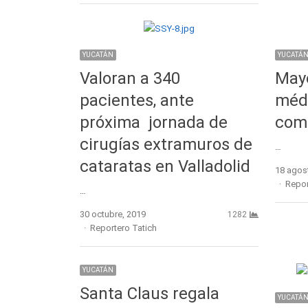
YUCATÁN
YUCATÁ
Valoran a 340
May
pacientes, ante
méd
próxima jornada de
com
cirugías extramuros de
…
cataratas en Valladolid
18 agos
Autho
Repor
…
30 octubre, 2019
1282
Author
Reportero Tatich
YUCATÁN
Santa Claus regala
YUCATÁ