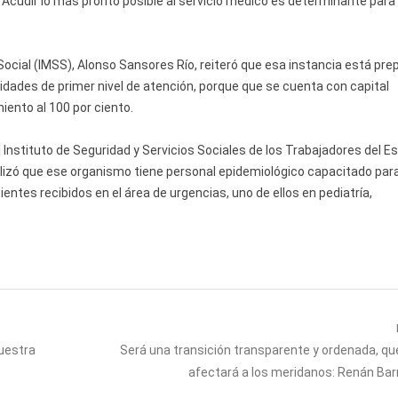
 Acudir lo más pronto posible al servicio médico es determinante para 
Social (IMSS), Alonso Sansores Río, reiteró que esa instancia está pr
nidades de primer nivel de atención, porque que se cuenta con capital
ento al 100 por ciento.
l Instituto de Seguridad y Servicios Sociales de los Trabajadores del E
lizó que ese organismo tiene personal epidemiológico capacitado par
entes recibidos en el área de urgencias, uno de ellos en pediatría,
Next
Muestra
Será una transición transparente y ordenada, qu
post:
afectará a los meridanos: Renán Bar