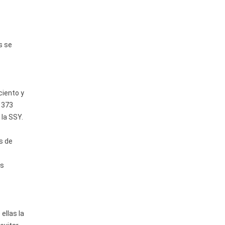
s se
ciento y
l 373
 la SSY.
s de
os
ellas la