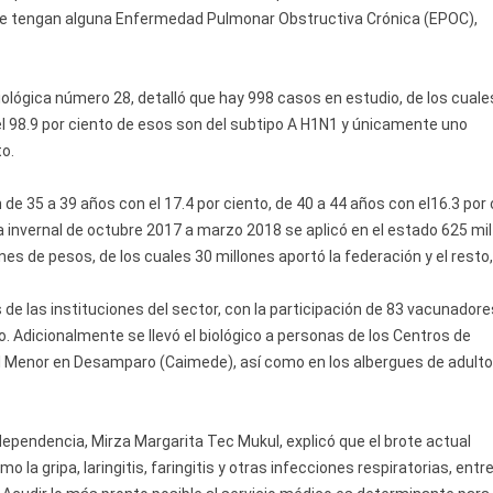
ue tengan alguna Enfermedad Pulmonar Obstructiva Crónica (EPOC),
ológica número 28, detalló que hay 998 casos en estudio, de los cuale
el 98.9 por ciento de esos son del subtipo A H1N1 y únicamente uno
to.
e 35 a 39 años con el 17.4 por ciento, de 40 a 44 años con el16.3 por 
a invernal de octubre 2017 a marzo 2018 se aplicó en el estado 625 mi
es de pesos, de los cuales 30 millones aportó la federación y el resto,
de las instituciones del sector, con la participación de 83 vacunadore
. Adicionalmente se llevó el biológico a personas de los Centros de
 al Menor en Desamparo (Caimede), así como en los albergues de adult
 dependencia, Mirza Margarita Tec Mukul, explicó que el brote actual
 gripa, laringitis, faringitis y otras infecciones respiratorias, entre 