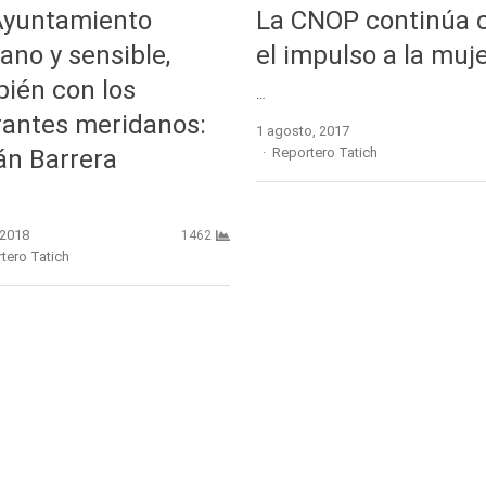
Ayuntamiento
La CNOP continúa 
ano y sensible,
el impulso a la muje
ién con los
…
antes meridanos:
1 agosto, 2017
Author
n Barrera
Reportero Tatich
, 2018
1462
r
tero Tatich