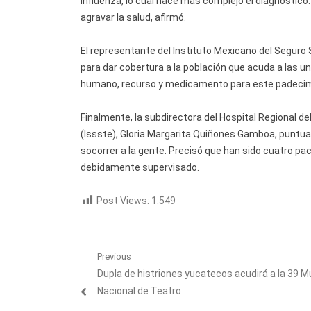
influenza, lo cual hace más complejo el diagnóstico.
agravar la salud, afirmó.
El representante del Instituto Mexicano del Seguro 
para dar cobertura a la población que acuda a las u
humano, recurso y medicamento para este padecimi
Finalmente, la subdirectora del Hospital Regional de
(Issste), Gloria Margarita Quiñones Gamboa, puntua
socorrer a la gente. Precisó que han sido cuatro paci
debidamente supervisado.
Post Views:
1.549
Navegación
Previous
Previous
Dupla de histriones yucatecos acudirá a la 39 
de
post:
Nacional de Teatro
entradas