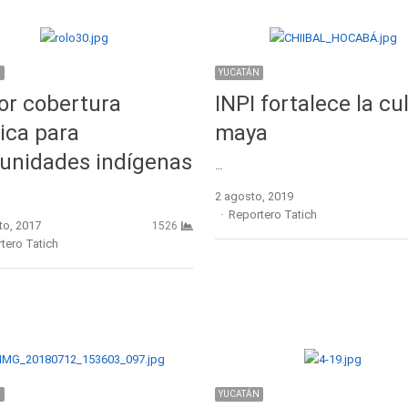
N
YUCATÁN
or cobertura
INPI fortalece la cu
ica para
maya
unidades indígenas
…
2 agosto, 2019
Author
Reportero Tatich
to, 2017
1526
r
tero Tatich
N
YUCATÁN