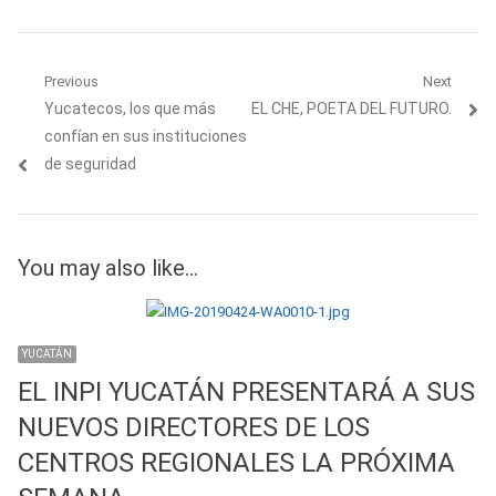
Navegación
Previous
Next
Previous
Next
Yucatecos, los que más
EL CHE, POETA DEL FUTURO.
de
post:
post:
confían en sus instituciones
entradas
de seguridad
You may also like...
YUCATÁN
EL INPI YUCATÁN PRESENTARÁ A SUS
NUEVOS DIRECTORES DE LOS
CENTROS REGIONALES LA PRÓXIMA