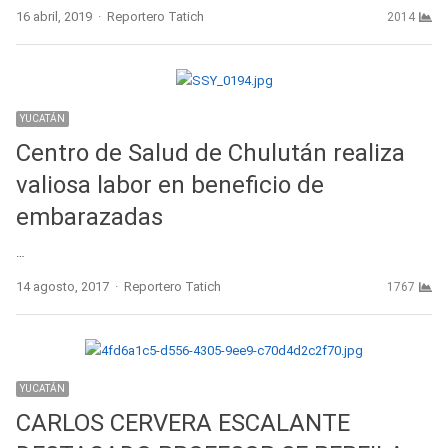
Author
16 abril, 2019
Reportero Tatich
2014
YUCATÁN
Centro de Salud de Chulután realiza
valiosa labor en beneficio de
embarazadas
…
Author
14 agosto, 2017
Reportero Tatich
1767
YUCATÁN
CARLOS CERVERA ESCALANTE