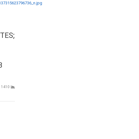
TES;
B
1410