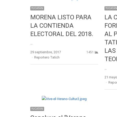
YUCATÁN
YUCATÁ
MORENA LISTO PARA
LA 
LA CONTIENDA
FOR
ELECTORAL DEL 2018.
AL 
TAT
…
LAS
29 septiembre, 2017
1451
Author
Reportero Tatich
TEO
…
21 mayo
Autho
Repor
YUCATÁN