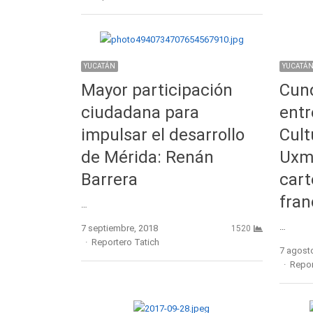
YUCATÁN
YUCATÁ
Mayor participación
Cund
ciudadana para
entr
impulsar el desarrollo
Cult
de Mérida: Renán
Uxma
Barrera
cart
fra
…
…
7 septiembre, 2018
1520
Author
Reportero Tatich
7 agost
Autho
Repor