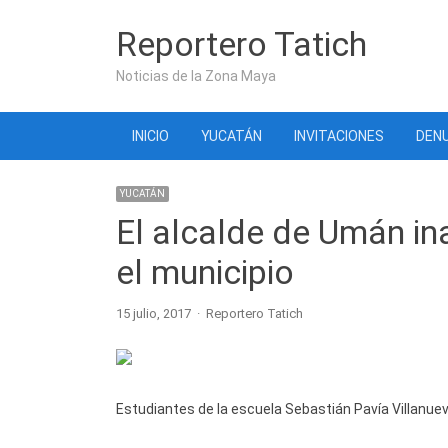
Reportero Tatich
Noticias de la Zona Maya
INICIO
YUCATÁN
INVITACIONES
DENU
YUCATÁN
El alcalde de Umán in
el municipio
Author
15 julio, 2017
Reportero Tatich
Estudiantes de la escuela Sebastián Pavía Villanueva 