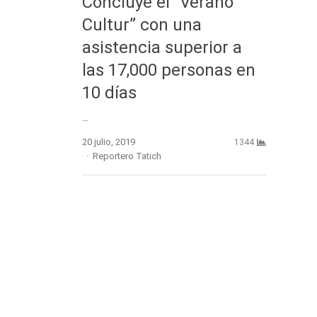
Concluye el “Verano
Cultur” con una
asistencia superior a
las 17,000 personas en
10 días
…
20 julio, 2019
1344
Author
Reportero Tatich