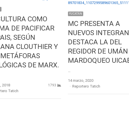
N
YUCATÁN
CULTURA COMO
MC PRESENTA A
MA DE PACIFICAR
NUEVOS INTEGRAN
PAIS, SEGÚN
DESTACA LA DEL
IANA CLOUTHIER Y
REGIDOR DE UMÁN
 METÁFORAS
MARDOQUEO UICA
LÓGICAS DE MARX.
…
14 marzo, 2020
, 2018
1793
Author
Reportero Tatich
r
tero Tatich