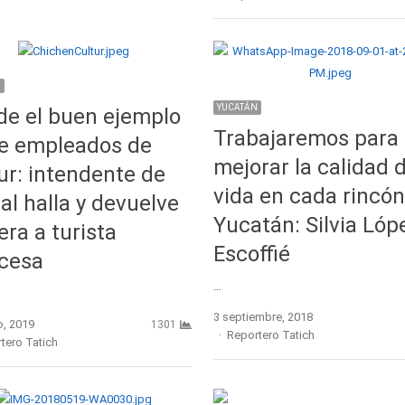
N
YUCATÁN
e el buen ejemplo
Trabajaremos para
e empleados de
mejorar la calidad 
ur: intendente de
vida en cada rincón
l halla y devuelve
Yucatán: Silvia Lóp
era a turista
Escoffié
ncesa
…
3 septiembre, 2018
o, 2019
1301
Author
Reportero Tatich
r
tero Tatich