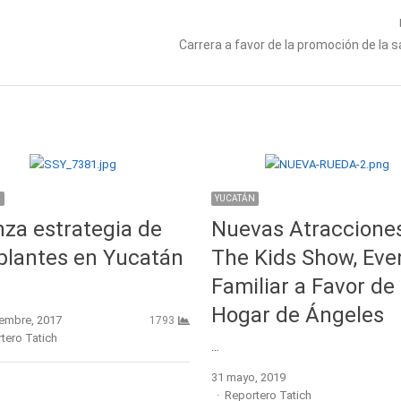
Next
Carrera a favor de la promoción de la s
post:
N
YUCATÁN
za estrategia de
Nuevas Atraccione
plantes en Yucatán
The Kids Show, Eve
Familiar a Favor de
Hogar de Ángeles
iembre, 2017
1793
r
tero Tatich
…
31 mayo, 2019
Author
Reportero Tatich