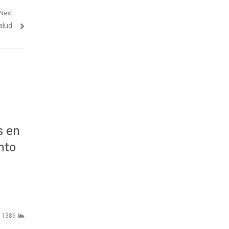
Next
alud
s en
nto
1386