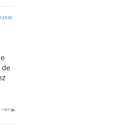
de
 de
ez
1489