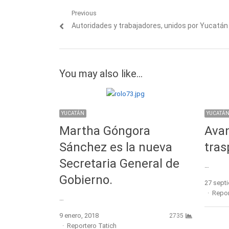
Navegación
Previous
Previous
Autoridades y trabajadores, unidos por Yucatán
de
post:
entradas
You may also like...
YUCATÁN
YUCATÁ
Martha Góngora
Avan
Sánchez es la nueva
tras
Secretaria General de
…
Gobierno.
27 sept
Autho
Repor
…
9 enero, 2018
2735
Author
Reportero Tatich