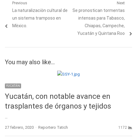
Navegación
Previous
Next
Previous
Next
La naturalizaciòn cultural de
Se pronostican tormentas
de
post:
post:
un sistema tramposo en
intensas para Tabasco,
entradas
Mèxico.
Chiapas, Campeche,
Yucatán y Quintana Roo
You may also like...
YUCATÁN
Yucatán, con notable avance en
trasplantes de órganos y tejidos
…
Author
27 febrero, 2020
Reportero Tatich
1172