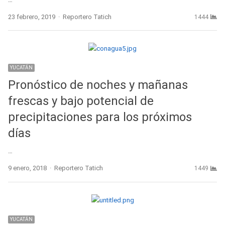
Author
23 febrero, 2019
Reportero Tatich
1444
YUCATÁN
Pronóstico de noches y mañanas
frescas y bajo potencial de
precipitaciones para los próximos
días
…
Author
9 enero, 2018
Reportero Tatich
1449
YUCATÁN