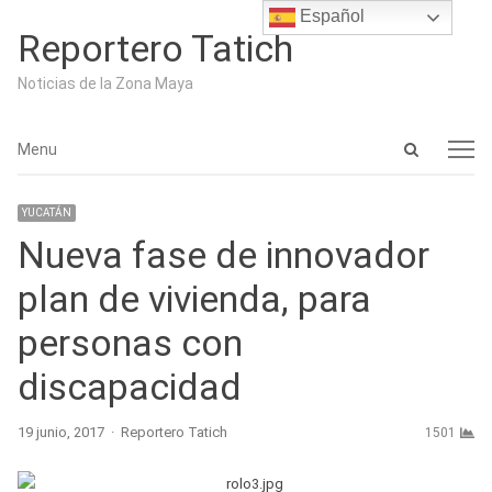
Español
Reportero Tatich
Noticias de la Zona Maya
Open
Menu
Menu
search
panel
YUCATÁN
Nueva fase de innovador
plan de vivienda, para
personas con
discapacidad
Author
19 junio, 2017
Reportero Tatich
1501