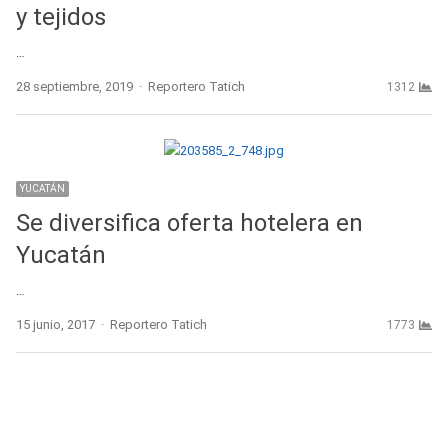
y tejidos
…
Author
28 septiembre, 2019
Reportero Tatich
1312
YUCATÁN
Se diversifica oferta hotelera en
Yucatán
…
Author
15 junio, 2017
Reportero Tatich
1773