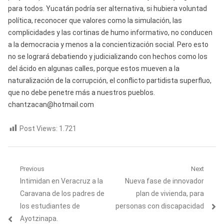
para todos. Yucatán podría ser alternativa, si hubiera voluntad
política, reconocer que valores como la simulación, las
complicidades y las cortinas de humo informativo, no conducen
a la democracia y menos a la concientización social. Pero esto
no se logrará debatiendo y judicializando con hechos como los
del ácido en algunas calles, porque estos mueven a la
naturalización de la corrupción, el conflicto partidista superfluo,
que no debe penetre más a nuestros pueblos.
chantzacan@hotmail.com
Post Views:
1.721
Navegación
Previous
Next
Previous
Next
Intimidan en Veracruz a la
Nueva fase de innovador
de
post:
post:
Caravana de los padres de
plan de vivienda, para
entradas
los estudiantes de
personas con discapacidad
Ayotzinapa.