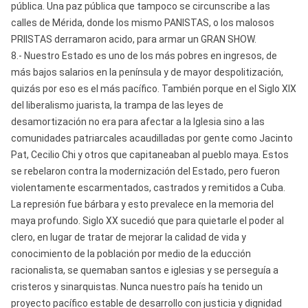
pública. Una paz pública que tampoco se circunscribe a las
calles de Mérida, donde los mismo PANISTAS, o los malosos
PRIISTAS derramaron acido, para armar un GRAN SHOW.
8.- Nuestro Estado es uno de los más pobres en ingresos, de
más bajos salarios en la península y de mayor despolitización,
quizás por eso es el más pacífico. También porque en el Siglo XIX
del liberalismo juarista, la trampa de las leyes de
desamortización no era para afectar a la Iglesia sino a las
comunidades patriarcales acaudilladas por gente como Jacinto
Pat, Cecilio Chi y otros que capitaneaban al pueblo maya. Estos
se rebelaron contra la modernización del Estado, pero fueron
violentamente escarmentados, castrados y remitidos a Cuba.
La represión fue bárbara y esto prevalece en la memoria del
maya profundo. Siglo XX sucedió que para quietarle el poder al
clero, en lugar de tratar de mejorar la calidad de vida y
conocimiento de la población por medio de la educción
racionalista, se quemaban santos e iglesias y se perseguía a
cristeros y sinarquistas. Nunca nuestro país ha tenido un
proyecto pacífico estable de desarrollo con justicia y dignidad