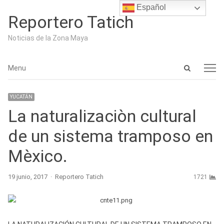
Español
Reportero Tatich
Noticias de la Zona Maya
Open
Menu
Menu
search
panel
YUCATÁN
La naturalizaciòn cultural
de un sistema tramposo en
Mèxico.
Author
19 junio, 2017
Reportero Tatich
1721