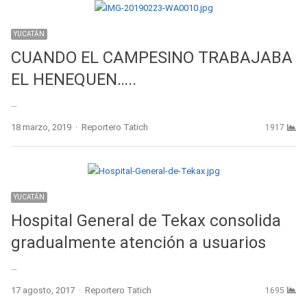
YUCATÁN
CUANDO EL CAMPESINO TRABAJABA
EL HENEQUEN…..
…
Author
18 marzo, 2019
Reportero Tatich
1917
YUCATÁN
Hospital General de Tekax consolida
gradualmente atención a usuarios
…
Author
17 agosto, 2017
Reportero Tatich
1695