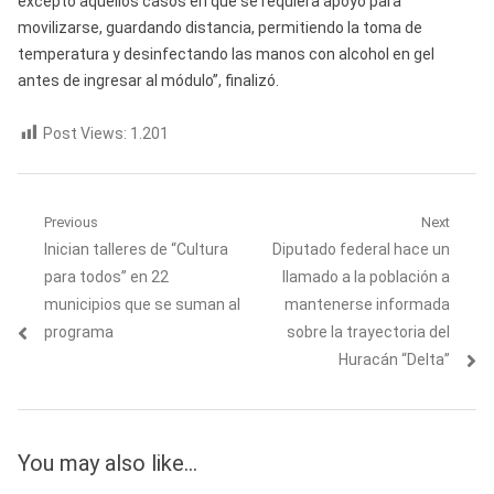
excepto aquellos casos en que se requiera apoyo para
movilizarse, guardando distancia, permitiendo la toma de
temperatura y desinfectando las manos con alcohol en gel
antes de ingresar al módulo”, finalizó.
Post Views:
1.201
Navegación
Previous
Next
Previous
Next
Inician talleres de “Cultura
Diputado federal hace un
de
post:
post:
para todos” en 22
llamado a la población a
entradas
municipios que se suman al
mantenerse informada
programa
sobre la trayectoria del
Huracán “Delta”
You may also like...