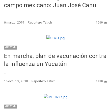
campo mexicano: Juan José Canul
…
Author
6 marzo, 2019
Reportero Tatich
1560
YUCATÁN
En marcha, plan de vacunación contra
la influenza en Yucatán
…
Author
15 octubre, 2018
Reportero Tatich
1490
YUCATÁN