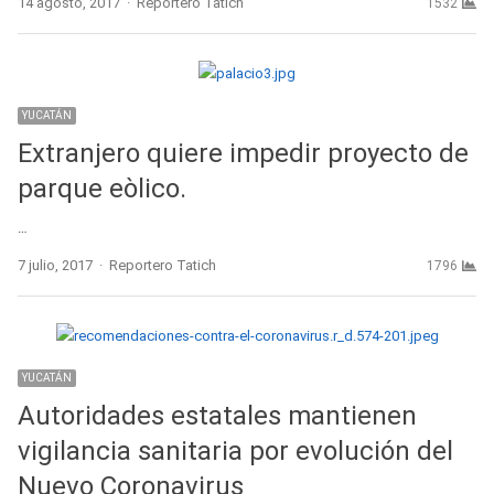
Author
14 agosto, 2017
Reportero Tatich
1532
YUCATÁN
Extranjero quiere impedir proyecto de
parque eòlico.
…
Author
7 julio, 2017
Reportero Tatich
1796
YUCATÁN
Autoridades estatales mantienen
vigilancia sanitaria por evolución del
Nuevo Coronavirus