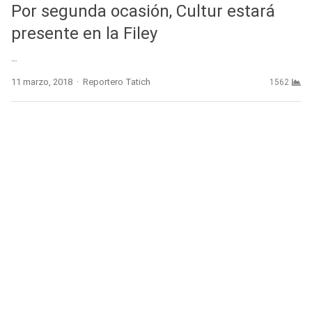
Por segunda ocasión, Cultur estará
presente en la Filey
…
Author
11 marzo, 2018
Reportero Tatich
1562