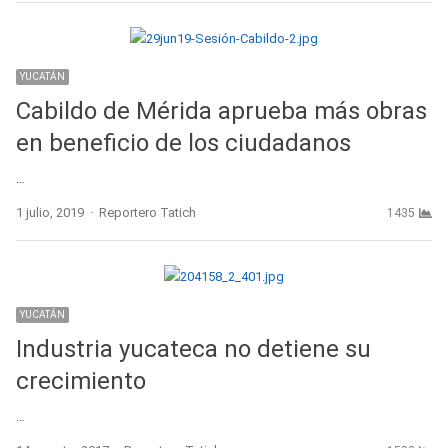
YUCATÁN
Cabildo de Mérida aprueba más obras
en beneficio de los ciudadanos
…
Author
1 julio, 2019
Reportero Tatich
1435
YUCATÁN
Industria yucateca no detiene su
crecimiento
…