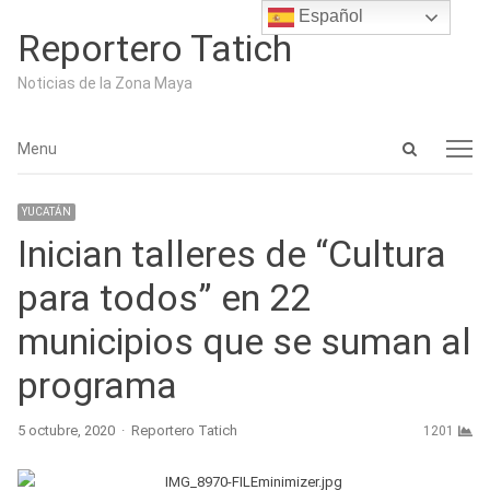
Español
Reportero Tatich
Noticias de la Zona Maya
Open
Menu
Menu
search
panel
YUCATÁN
Inician talleres de “Cultura
para todos” en 22
municipios que se suman al
programa
Author
5 octubre, 2020
Reportero Tatich
1201