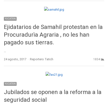
YUCATÁN
Ejidatarios de Samahil protestan en la
Procuradurìa Agraria , no les han
pagado sus tierras.
…
Author
24 agosto, 2017
Reportero Tatich
1834
YUCATÁN
Jubilados se oponen a la reforma a la
seguridad social