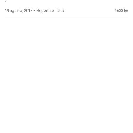
…
Author
19 agosto, 2017
Reportero Tatich
1683