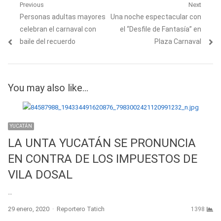
Navegación
Previous
Next
Previous
Next
Personas adultas mayores
Una noche espectacular con
de
post:
post:
celebran el carnaval con
el “Desfile de Fantasía” en
entradas
baile del recuerdo
Plaza Carnaval
You may also like...
YUCATÁN
LA UNTA YUCATÁN SE PRONUNCIA
EN CONTRA DE LOS IMPUESTOS DE
VILA DOSAL
…
Author
29 enero, 2020
Reportero Tatich
1398