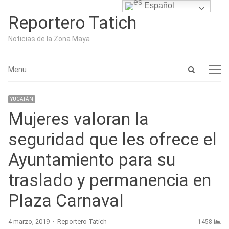
Español
Reportero Tatich
Noticias de la Zona Maya
Open
Menu
Menu
search
panel
YUCATÁN
Mujeres valoran la
seguridad que les ofrece el
Ayuntamiento para su
traslado y permanencia en
Plaza Carnaval
Author
4 marzo, 2019
Reportero Tatich
1458