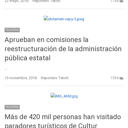
Author
22 mayo, 2018
Reportero Tatich
1744
YUCATÁN
Aprueban en comisiones la
reestructuración de la administración
pública estatal
…
Author
13 noviembre, 2018
Reportero Tatich
1594
YUCATÁN
Más de 420 mil personas han visitado
paradores turísticos de Cultur