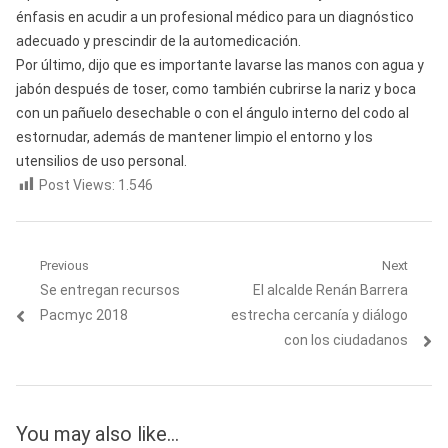
énfasis en acudir a un profesional médico para un diagnóstico
adecuado y prescindir de la automedicación.
Por último, dijo que es importante lavarse las manos con agua y
jabón después de toser, como también cubrirse la nariz y boca
con un pañuelo desechable o con el ángulo interno del codo al
estornudar, además de mantener limpio el entorno y los
utensilios de uso personal.
Post Views:
1.546
Navegación
Previous
Next
Previous
Next
Se entregan recursos
El alcalde Renán Barrera
de
post:
post:
Pacmyc 2018
estrecha cercanía y diálogo
entradas
con los ciudadanos
You may also like...