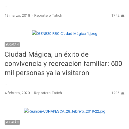
…
Author
13 marzo, 2018
Reportero Tatich
1742
YUCATÁN
Ciudad Mágica, un éxito de
convivencia y recreación familiar: 600
mil personas ya la visitaron
…
Author
4 febrero, 2020
Reportero Tatich
1206
YUCATÁN