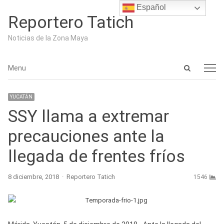
Español
Reportero Tatich
Noticias de la Zona Maya
Open
Menu
Menu
search
panel
YUCATÁN
SSY llama a extremar
precauciones ante la
llegada de frentes fríos
Author
8 diciembre, 2018
Reportero Tatich
1546