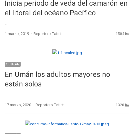
Inicia periodo de veda del camarón en
el litoral del océano Pacífico
…
Author
1 marzo, 2019
Reportero Tatich
1504
YUCATÁN
En Umán los adultos mayores no
están solos
…
Author
17 marzo, 2020
Reportero Tatich
1320