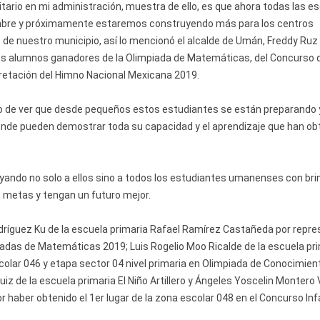
tario en mi administración, muestra de ello, es que ahora todas las e
umbre y próximamente estaremos construyendo más para los centros
de nuestro municipio, así lo mencionó el alcalde de Umán, Freddy Ruz
os alumnos ganadores de la Olimpiada de Matemáticas, del Concurso 
pretación del Himno Nacional Mexicana 2019.
lloso de ver que desde pequeños estos estudiantes se están preparando 
onde pueden demostrar toda su capacidad y el aprendizaje que han ob
ando no solo a ellos sino a todos los estudiantes umanenses con bri
 metas y tengan un futuro mejor.
dríguez Ku de la escuela primaria Rafael Ramírez Castañeda por repre
mpiadas de Matemáticas 2019; Luis Rogelio Moo Ricalde de la escuela pr
scolar 046 y etapa sector 04 nivel primaria en Olimpiada de Conocimien
iz de la escuela primaria El Niño Artillero y Ángeles Yoscelin Montero
 haber obtenido el 1er lugar de la zona escolar 048 en el Concurso Infa