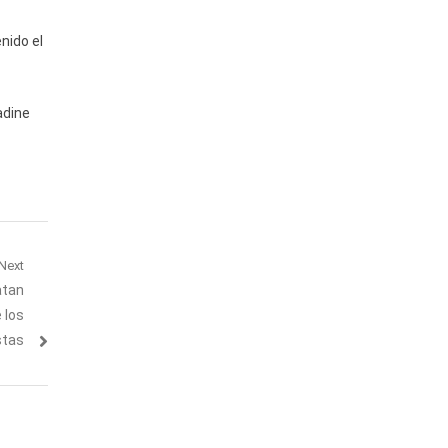
nido el
adine
Next
atan
 los
stas