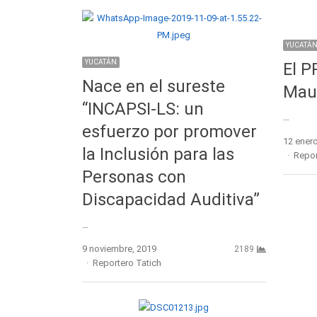
YUCATÁ
YUCATÁN
El P
Nace en el sureste
Maur
“INCAPSI-LS: un
…
esfuerzo por promover
12 enero
la Inclusión para las
Autho
Repor
Personas con
Discapacidad Auditiva”
…
9 noviembre, 2019
2189
Author
Reportero Tatich