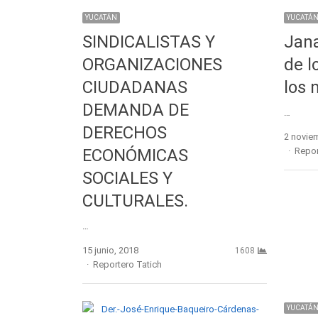
YUCATÁN
YUCATÁ
SINDICALISTAS Y
Jana
ORGANIZACIONES
de l
CIUDADANAS
los 
DEMANDA DE
…
DERECHOS
2 novie
Autho
ECONÓMICAS
Repor
SOCIALES Y
CULTURALES.
…
15 junio, 2018
1608
Author
Reportero Tatich
YUCATÁ