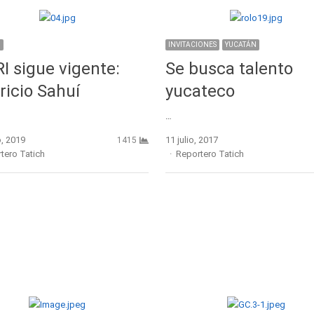
N
INVITACIONES
YUCATÁN
RI sigue vigente:
Se busca talento
icio Sahuí
yucateco
…
, 2019
11 julio, 2017
1415
r
Author
tero Tatich
Reportero Tatich