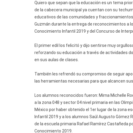
Quiero que sepan que la educación es un tema priori
de la cabecera municipal ya cuentan con su tech
educativos de las comunidades y fraccionamientos 
Guzmán durante la entrega de reconocimientos a l
Conocimiento Infantil 2019 y del Concurso de Inter
El primer edil los felicitó y dijo sentirse muy orgu
reforzando su educación a través de actividades d
en sus aulas de clases.
También les refrendó su compromiso de seguir apoy
las herramientas necesarias para que alcancen sus
Los alumnos reconocidos fueron: Mirna Michelle Ro
a la zona 048 y sector 04 nivel primaria en las Oli
México por haber obtenido el 1er lugar de la zona e
Infantil 2019 y a los alumnos Saúl Augusto Gómez Ru
de la escuela primaria Rafael Ramírez Castañeda por
Conocimiento 2019.