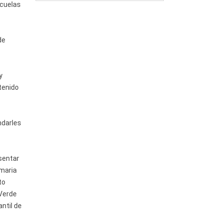
scuelas
de
y
tenido
ndarles
sentar
imaria
to
 Verde
ntil de