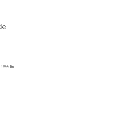
de
1066