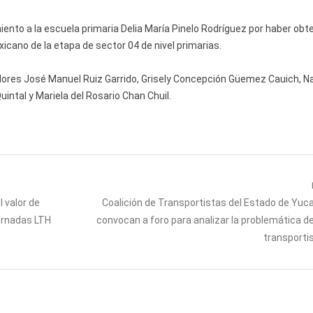
iento a la escuela primaria Delia María Pinelo Rodríguez por haber obte
xicano de la etapa de sector 04 de nivel primarias.
dores José Manuel Ruiz Garrido, Grisely Concepción Güemez Cauich, N
ntal y Mariela del Rosario Chan Chuil.
Next
 valor de
Coalición de Transportistas del Estado de Yuc
post:
Jornadas LTH
convocan a foro para analizar la problemática de
transporti