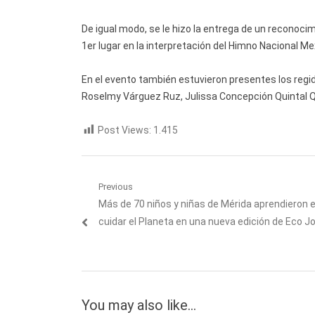
De igual modo, se le hizo la entrega de un reconocim
1er lugar en la interpretación del Himno Nacional Me
En el evento también estuvieron presentes los regi
Roselmy Várguez Ruz, Julissa Concepción Quintal Qui
Post Views:
1.415
Navegación
Previous
Previous
Más de 70 niños y niñas de Mérida aprendieron el
de
post:
cuidar el Planeta en una nueva edición de Eco 
entradas
You may also like...