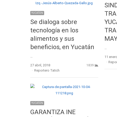
SIN
TRA
YUCATÁN
Se dialoga sobre
YUC
tecnología en los
TRA
alimentos y sus
MAY
beneficios, en Yucatán
…
…
11 enero
Autho
Repor
27 abril, 2018
1839
Author
Reportero Tatich
YUCATÁN
GARANTIZA INE