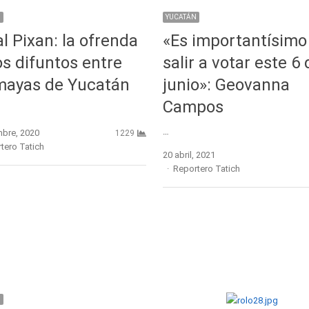
N
YUCATÁN
l Pixan: la ofrenda
«Es importantísimo
os difuntos entre
salir a votar este 6 
mayas de Yucatán
junio»: Geovanna
Campos
…
mbre, 2020
1229
r
tero Tatich
20 abril, 2021
Author
Reportero Tatich
N