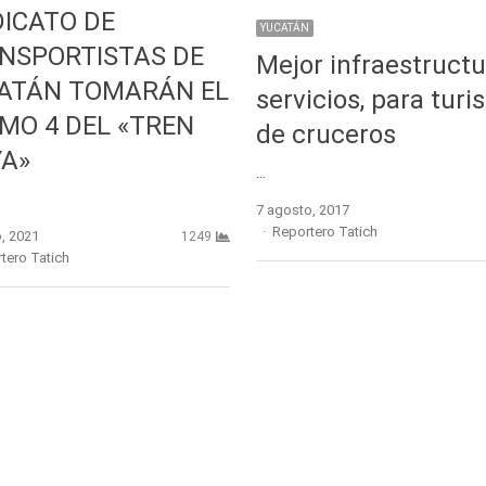
DICATO DE
YUCATÁN
NSPORTISTAS DE
Mejor infraestructu
ATÁN TOMARÁN EL
servicios, para tur
MO 4 DEL «TREN
de cruceros
A»
…
7 agosto, 2017
Author
Reportero Tatich
, 2021
1249
r
tero Tatich