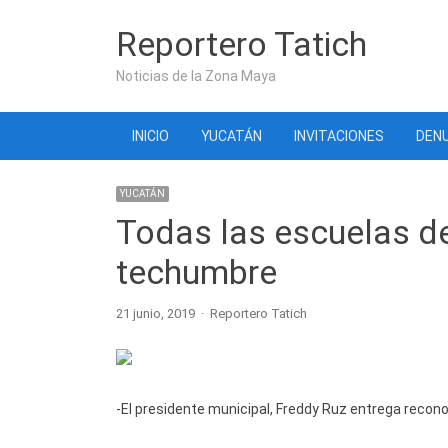
Reportero Tatich
Noticias de la Zona Maya
INICIO
YUCATÁN
INVITACIONES
DENU
YUCATÁN
Todas las escuelas d
techumbre
Author
21 junio, 2019
Reportero Tatich
-El presidente municipal, Freddy Ruz entrega rec