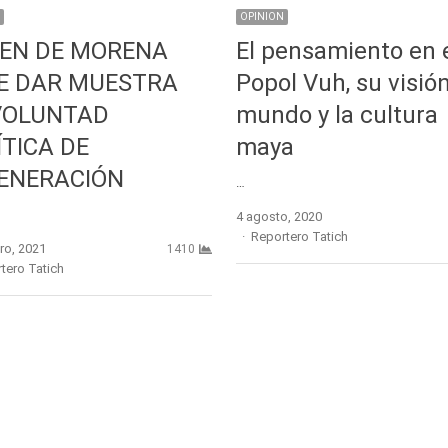
OPINION
CEN DE MORENA
El pensamiento en 
E DAR MUESTRA
Popol Vuh, su visión
VOLUNTAD
mundo y la cultura
ÍTICA DE
maya
ENERACIÓN
…
4 agosto, 2020
Author
Reportero Tatich
ro, 2021
1410
r
tero Tatich