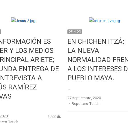
OPINION
INFORMACIÓN ES
EN CHICHEN ITZÁ:
ER Y LOS MEDIOS
LA NUEVA
RINCIPAL ARIETE;
NORMALIDAD FRE
UNDA ENTREGA DE
A LOS INTERESES 
ENTREVISTA A
PUEBLO MAYA.
ÚS RAMÍREZ
…
VAS
27 septiembre, 2020
Author
Reportero Tatich
, 2020
1322
r
tero Tatich