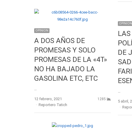
OPINION
OPINION
LAS
A DOS AÑOS DE
POL
PROMESAS Y SOLO
DE 
PROMESAS DE LA «4T»
SAD
NO HA BAJADO LA
FAR
GASOLINA ETC, ETC
ESE
…
…
12 febrero, 2021
1285
5 abril, 
Author
Reportero Tatich
Autho
Repor