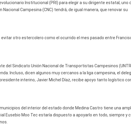
evolucionario Instit
ucional (PRI) para elegir a su dirigente estatal, uno 
ión Nacional Campesina (CNC) tendrá, de igual manera, que renovar su
 evitar otro estercolero como el ocurrido el mes pasado entre Francis
ente del Sindicato Unión Nacional de Transportistas Campesinos (UNT
ienda. Incluso, dicen algunos muy cercanos a la liga campesina, el dele
esidente interino, Javier Michel Díaz, recibe apoyo tanto logístico c
municipios del interior del estado donde Medina Castro tiene una amp
ocial Eusebio Moo Tec estaría dispuesto a apoyarlo en todo, siempre y
nos.