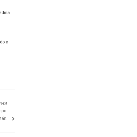
edina
ado a
Next
mpo:
tán.