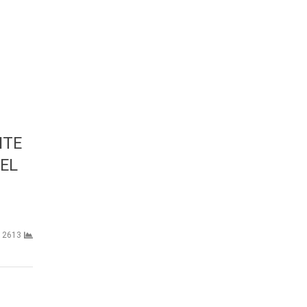
NTE
DEL
2613