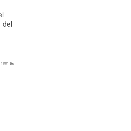
el
 del
1881