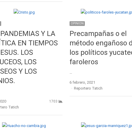
OPINION
 PANDEMIAS Y LA
Precampañas o el
ÍTICA EN TIEMPOS
método engañoso 
JESUS. LOS
los políticos yucat
UCEOS, LOS
faroleros
ISEOS Y LOS
…
NIOS.
6 febrero, 2021
Author
Reportero Tatich
2020
1703
r
tero Tatich