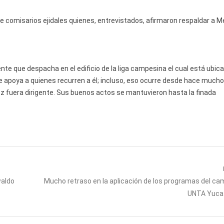
e comisarios ejidales quienes, entrevistados, afirmaron respaldar a M
ente que despacha en el edificio de la liga campesina el cual está ubic
e apoya a quienes recurren a él; incluso, eso ocurre desde hace mucho
ez fuera dirigente. Sus buenos actos se mantuvieron hasta la finada
Next
waldo
Mucho retraso en la aplicación de los programas del ca
post:
UNTA Yuca