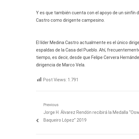
Y es que también cuenta con el apoyo de un sinfín d
Castro como dirigente campesino.
El líder Medina Castro actualmente es el único dirig
espaldas de la Casa del Pueblo. Ahí, frecuentement
tiempo, es decir, desde que Felipe Cervera Hernánd
dirigencia de Marco Vela.
Post Views:
1.791
Navegación
Previous
Previous
Jorge H. Álvarez Rendón recibirá la Medalla “Os
de
post:
Baqueiro López” 2019
entradas