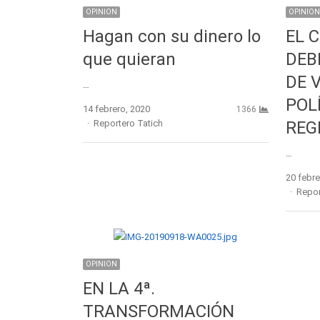
OPINION
OPINION
Hagan con su dinero lo
EL 
que quieran
DEB
DE 
…
POL
14 febrero, 2020
1366
Author
Reportero Tatich
REG
…
20 febre
Autho
Repor
OPINION
EN LA 4ª.
TRANSFORMACIÓN