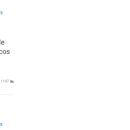
de
ecos
1197