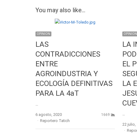
You may also like...
OPINION
OPINION
LAS
LA 
CONTRADICCIONES
POD
ENTRE
EL P
AGROINDUSTRIA Y
SEG
ECOLOGÍA DEFINITIVAS
LA 
PARA LA 4aT
JES
CUE
…
…
6 agosto, 2020
1669
Author
Reportero Tatich
22 julio
Autho
Repor