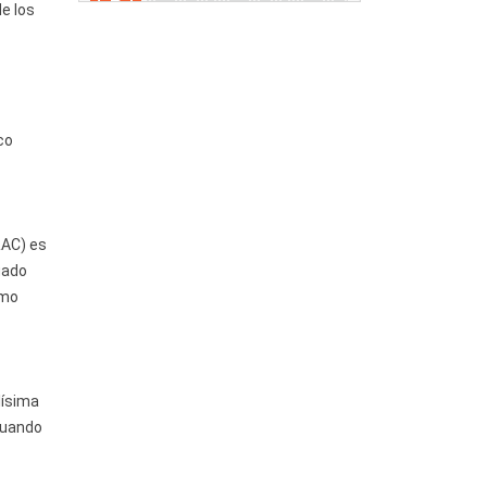
de los
co
RAC) es
gado
omo
lísima
 cuando